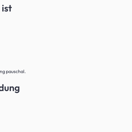
ist
ung pauschal.
idung