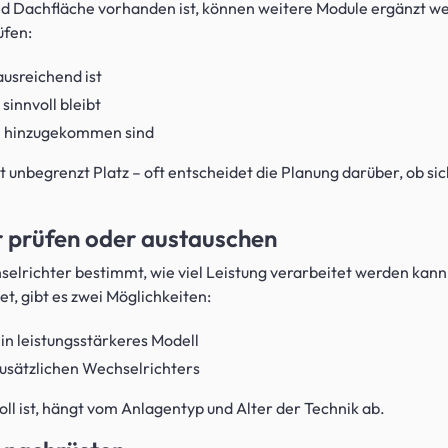
d Dachfläche vorhanden ist, können weitere Module ergänzt w
üfen:
ausreichend ist
sinnvoll bleibt
n hinzugekommen sind
t unbegrenzt Platz – oft entscheidet die Planung darüber, ob si
r prüfen oder austauschen
lrichter bestimmt, wie viel Leistung verarbeitet werden kann
tet, gibt es zwei Möglichkeiten:
in leistungsstärkeres Modell
 zusätzlichen Wechselrichters
ll ist, hängt vom Anlagentyp und Alter der Technik ab.