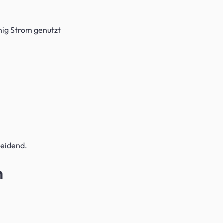
nig Strom genutzt
heidend.
n