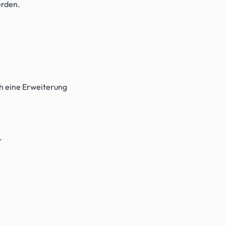
erden.
ch eine Erweiterung
.