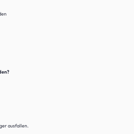
den
rden?
ger ausfallen.