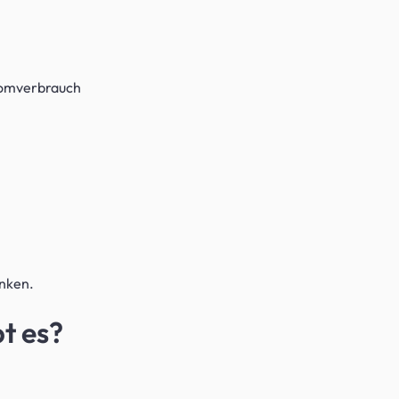
tromverbrauch
enken.
t es?